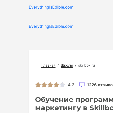
EverythingIsEdible.com
EverythingIsEdible.com
Главная
Школы
skillbox.ru
4.2
1226 отзыво
Обучение программ
маркетингу в Skillb