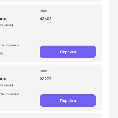
ox.ru
48408
отзывов)
Перейти
ых
ox.ru
28272
отзывов)
Перейти