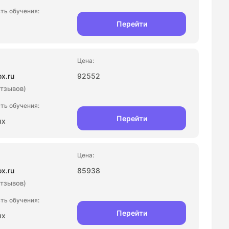
Перейти
ox.ru
92552
отзывов)
Перейти
ых
ox.ru
85938
отзывов)
Перейти
ых