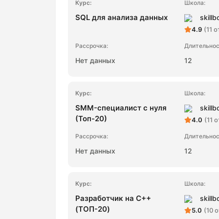
SQL для анализа данных
skillb
4.9
(11 
Нет данных
12
SMM-специалист с нуля
skillb
(Топ-20)
4.0
(11 
Нет данных
12
Разработчик на C++
skillb
(ТОП-20)
5.0
(10 