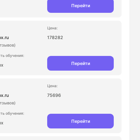
Перейти
ox.ru
178282
отзывов)
Перейти
ых
ox.ru
75696
отзывов)
Перейти
ых