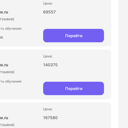
ox.ru
69557
отзывов)
Перейти
ых
ox.ru
140375
отзывов)
Перейти
ox.ru
167580
отзывов)