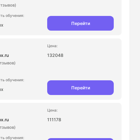
отзывов)
Перейти
ых
ox.ru
132048
отзывов)
Перейти
ых
ox.ru
111178
отзывов)