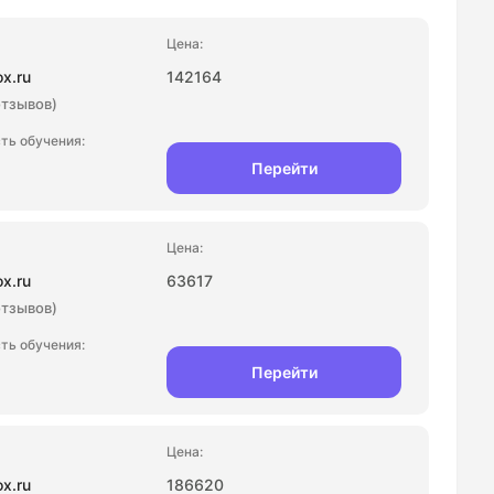
ox.ru
142164
отзывов)
Перейти
ox.ru
63617
отзывов)
Перейти
ox.ru
186620