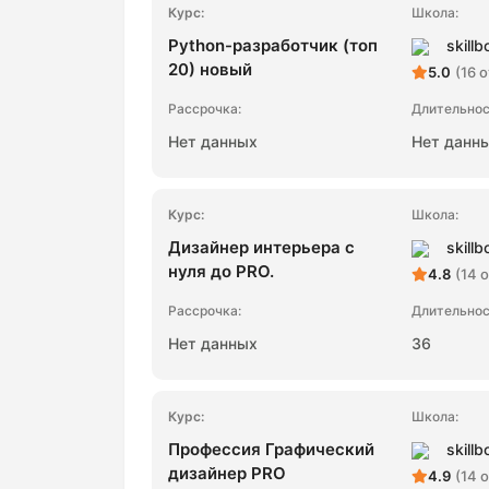
Python-разработчик (топ
skillb
20) новый
5.0
(16 
Нет данных
Нет данн
Дизайнер интерьера с
skillb
нуля до PRO.
4.8
(14 
Нет данных
36
Профессия Графический
skillb
дизайнер PRO
4.9
(14 