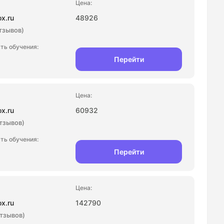
ox.ru
48926
отзывов)
Перейти
ox.ru
60932
отзывов)
Перейти
ox.ru
142790
отзывов)