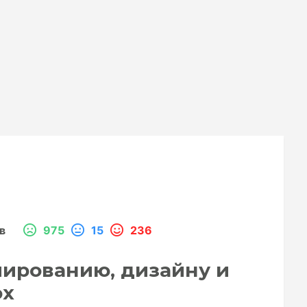
в
975
15
236
ированию, дизайну и
ox